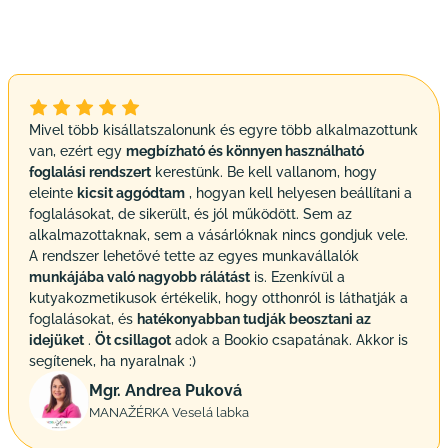
Mivel több kisállatszalonunk és egyre több alkalmazottunk
van, ezért egy
megbízható és könnyen használható
foglalási rendszert
kerestünk. Be kell vallanom, hogy
eleinte
kicsit aggódtam
, hogyan kell helyesen beállítani a
foglalásokat, de sikerült, és jól működött. Sem az
alkalmazottaknak, sem a vásárlóknak nincs gondjuk vele.
A rendszer lehetővé tette az egyes munkavállalók
munkájába való nagyobb rálátást
is. Ezenkívül a
kutyakozmetikusok értékelik, hogy otthonról is láthatják a
foglalásokat, és
hatékonyabban tudják beosztani az
idejüket
.
Öt csillagot
adok a Bookio csapatának. Akkor is
segítenek, ha nyaralnak :)
Mgr. Andrea Puková
MANAŽÉRKA Veselá labka