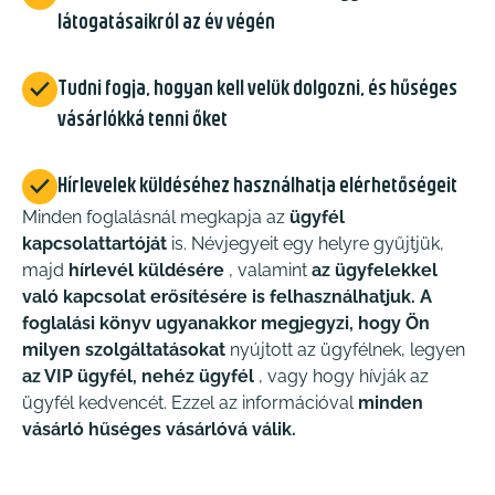
látogatásaikról az év végén

Tudni fogja, hogyan kell velük dolgozni, és hűséges
vásárlókká tenni őket

Hírlevelek küldéséhez használhatja elérhetőségeit
Minden foglalásnál megkapja az
ügyfél
kapcsolattartóját
is. Névjegyeit egy helyre gyűjtjük,
majd
hírlevél küldésére
, valamint
az ügyfelekkel
való kapcsolat erősítésére is felhasználhatjuk.
A
foglalási könyv ugyanakkor megjegyzi, hogy Ön
milyen szolgáltatásokat
nyújtott az ügyfélnek, legyen
az VIP ügyfél, nehéz ügyfél
, vagy hogy hívják az
ügyfél kedvencét. Ezzel az információval
minden
vásárló hűséges vásárlóvá válik.