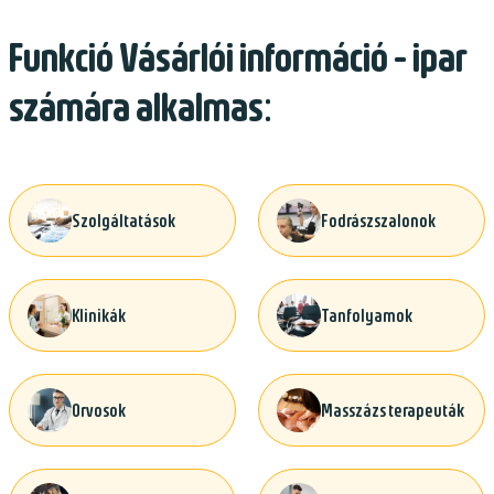
Funkció Vásárlói információ - ipar
számára alkalmas:
Szolgáltatások
Fodrászszalonok
Klinikák
Tanfolyamok
Orvosok
Masszázs terapeuták