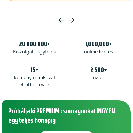
20,000,000+
1,000,000+
Kiszolgált ügyfelek
online fizetés
15+
2,500+
kemény munkával
üzlet
eltöltött évek
Próbálja ki PREMIUM csomagunkat INGYEN
egy teljes hónapig