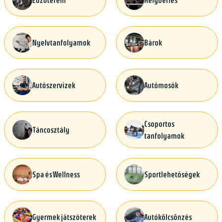
Edzőterem
Helybérlés
Nyelvtanfolyamok
Bárok
Autószervizek
Autómosók
Csoportos
Táncosztály
tanfolyamok
Spa és Wellness
Sportlehetőségek
Gyermek játszóterek
Autókölcsönzés