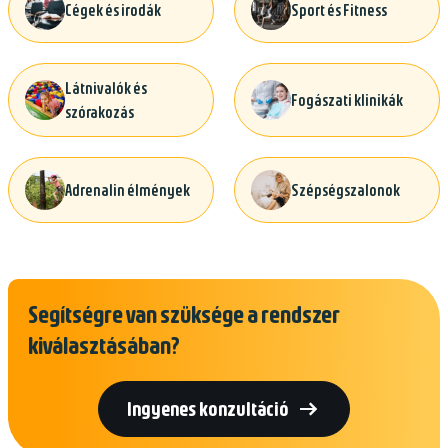
Cégek és irodák
Sport és Fitness
Látnivalók és
Fogászati klinikák
szórakozás
Adrenalin élmények
Szépségszalonok
Segítségre van szüksége a rendszer
kiválasztásában?

Ingyenes konzultáció