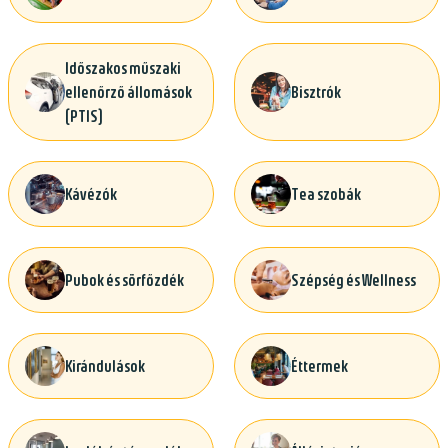
Időszakos műszaki
ellenőrző állomások
Bisztrók
(PTIS)
Kávézók
Tea szobák
Pubok és sörfőzdék
Szépség és Wellness
Kirándulások
Éttermek