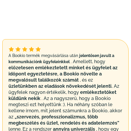
A Bookio termék megvásárlása után
jelentősen javult a
Amellett, hogy
kommunikációnk ügyfeleinkkel
.
előzetesen emlékeztetett minket és ügyfelet az
időpont egyeztetésre,
a Bookio növelte a
megvalósult találkozók számát
, és ez
üzletünkben az eladások növekedését jelenti.
Az
ügyfelek nagyon értékelik, hogy
emlékeztetőket
küldünk nekik
. Az a nagyszerű, hogy a Bookio
megteszi ezt helyettünk :).
Ha néhány szóban le
kellene írnom, mit jelent számunkra a Bookio, akkor
az
„szervezés, professzionalizmus, több
megbeszélés és üzlet, rendelés és adatelemzés”
lenne. Ez a rendszer
annyira univerzális
, hogy egy