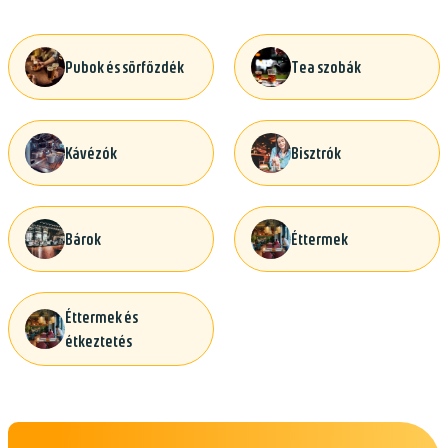
Pubok és sörfőzdék
Tea szobák
Kávézók
Bisztrók
Bárok
Éttermek
Éttermek és
étkeztetés