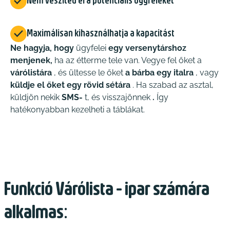

Nem veszíted el a potenciális ügyfeleket

Maximálisan kihasználhatja a kapacitást
Ne hagyja, hogy
ügyfelei
egy versenytárshoz
menjenek,
ha az étterme tele van. Vegye fel őket a
várólistára
, és ültesse le őket
a bárba egy italra
, vagy
küldje el őket egy rövid sétára
. Ha szabad az asztal,
küldjön nekik
SMS-
t, és visszajönnek
.
Így
hatékonyabban kezelheti a táblákat.
Funkció Várólista - ipar számára
alkalmas: