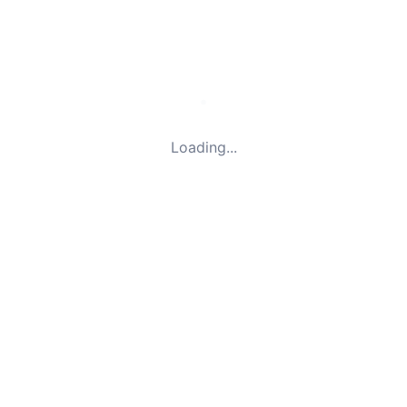
Loading...
prehľadné a jasné
. Tiež
Bookio. rád odporúčam ďa
acientom, ktoré sú
reštaurácie momentálne a