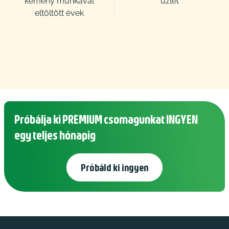
kemény munkával
üzlet
eltöltött évek
Próbálja ki PREMIUM csomagunkat INGYEN
egy teljes hónapig
Próbáld ki ingyen