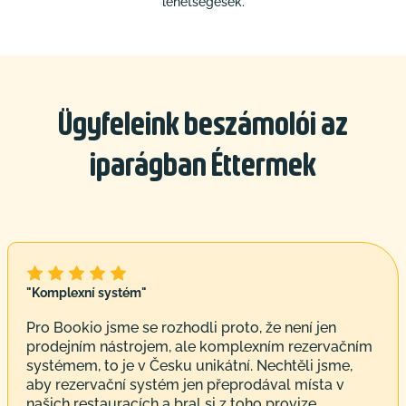
lehetségesek.
Ügyfeleink beszámolói az
iparágban Éttermek
"Komplexní systém"
Pro Bookio jsme se rozhodli proto, že není jen
prodejním nástrojem, ale komplexním rezervačním
systémem, to je v Česku unikátní. Nechtěli jsme,
aby rezervační systém jen přeprodával místa v
našich restauracích a bral si z toho provize.